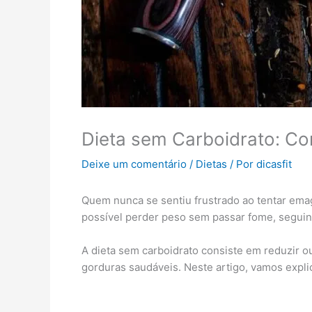
Dieta sem Carboidrato: C
Deixe um comentário
/
Dietas
/ Por
dicasfit
Quem nunca se sentiu frustrado ao tentar ema
possível perder peso sem passar fome, seguin
A dieta sem carboidrato consiste em reduzir o
gorduras saudáveis. Neste artigo, vamos expli