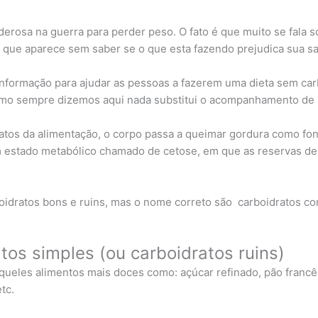
erosa na guerra para perder peso. O fato é que muito se fala 
o que aparece sem saber se o que esta fazendo prejudica sua s
 informação para ajudar as pessoas a fazerem uma dieta sem ca
omo sempre dizemos aqui nada substitui o acompanhamento de u
dratos da alimentação, o corpo passa a queimar gordura como fon
m estado metabólico chamado de cetose, em que as reservas de
oidratos bons e ruins, mas o nome correto são carboidratos c
tos simples (ou carboidratos ruins)
ueles alimentos mais doces como: açúcar refinado, pão francês,
tc.