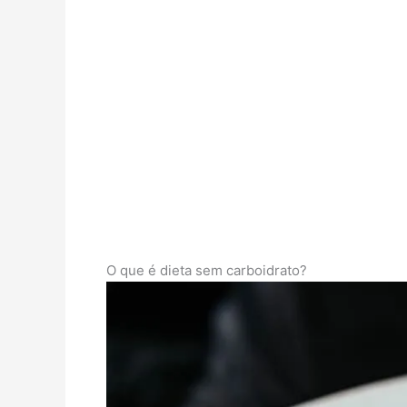
O que é dieta sem carboidrato?