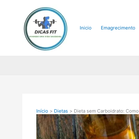
Ir
para
o
conteúdo
Inicio
Emagrecimento
Início
Dietas
Dieta sem Carboidrato: Como