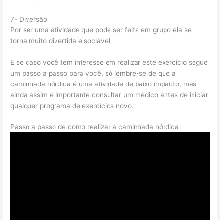
7- Diversão
Por ser uma atividade que pode ser feita em grupo ela se
torna muito divertida e sociável
E se caso você tem interesse em realizar este exercício segue
um passo a passo para você, só lembre-se de que a
caminhada nórdica é uma atividade de baixo impacto, mas
ainda assim é importante consultar um médico antes de iniciar
qualquer programa de exercícios novo.
Passo a passo de como realizar a caminhada nórdica